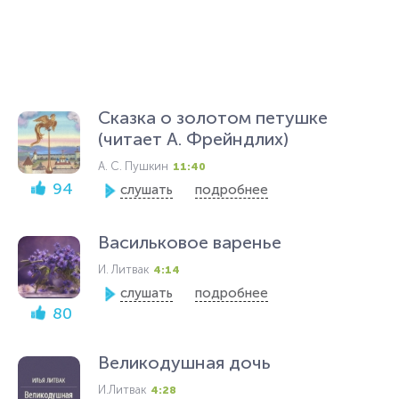
Сказка о золотом петушке
(читает А. Фрейндлих)
А. С. Пушкин
11:40
94
слушать
подробнее
Васильковое варенье
И. Литвак
4:14
слушать
подробнее
80
Великодушная дочь
И.Литвак
4:28