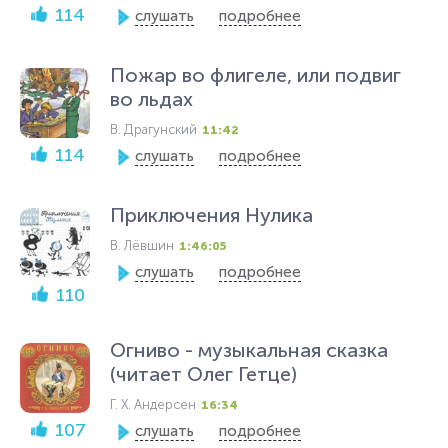
114
слушать
подробнее
Пожар во флигеле, или подвиг
во льдах
В. Драгунский
11:42
114
слушать
подробнее
Приключения Нулика
В. Лёвшин
1:46:05
слушать
подробнее
110
Огниво - музыкальная сказка
(читает Олег Гетце)
Г. Х. Андерсен
16:34
107
слушать
подробнее