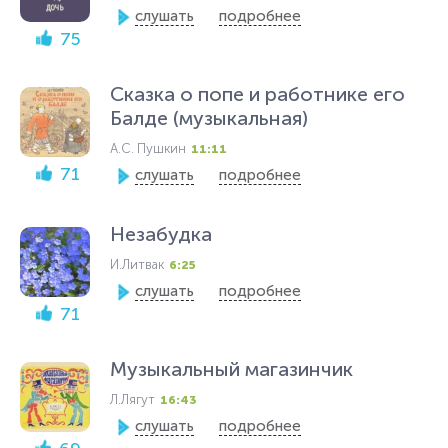
слушать
подробнее
75
Сказка о попе и работнике его
Балде (музыкальная)
А.С. Пушкин
11:11
71
слушать
подробнее
Незабудка
И.Литвак
6:25
слушать
подробнее
71
Музыкальный магазинчик
Л.Лягут
16:43
слушать
подробнее