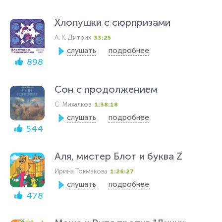
Хлопушки с сюрпризами
А. К. Дитрих
33:25
слушать
подробнее
898
Сон с продолжением
С. Михалков
1:38:18
слушать
подробнее
544
Аля, мистер Блот и буква Z
Ирина Токмакова
1:26:27
слушать
подробнее
478