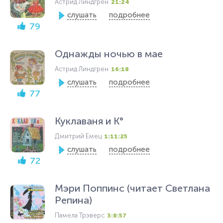
Астрид Линдгрен
21:24
слушать
подробнее
79
Однажды ночью в мае
Астрид Линдгрен
16:18
слушать
подробнее
77
Куклаваня и К°
Дмитрий Емец
1:11:25
слушать
подробнее
72
Мэри Поппинс (читает Светлана
Репина)
Памела Трэверс
3:8:57