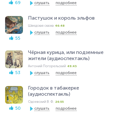
69
слушать
подробнее
Пастушок и король эльфов
Шведская сказка
46:48
слушать
подробнее
55
Чёрная курица, или подземные
жители (аудиоспектакль)
Антоний Погорельский
49:43
53
слушать
подробнее
Городок в табакерке
(аудиоспектакль)
Одоевский В. Ф.
26:55
50
слушать
подробнее