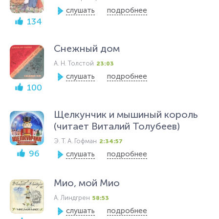
слушать
подробнее
134
Снежный дом
А. Н. Толстой
23:03
слушать
подробнее
100
Щелкунчик и мышиный король
(читает Виталий Толубеев)
Э. Т. А. Гофман
2:34:57
96
слушать
подробнее
Мио, мой Мио
А. Линдгрен
58:53
слушать
подробнее