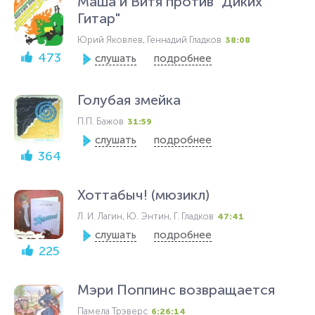
Маша и Витя против "Диких
Гитар"
Юрий Яковлев, Геннадий Гладков
38:08
473
слушать
подробнее
Голубая змейка
П.П. Бажов
31:59
слушать
подробнее
364
Хоттабыч! (мюзикл)
Л. И. Лагин, Ю. Энтин, Г. Гладков
47:41
слушать
подробнее
225
Мэри Поппинс возвращается
Памела Трэверс
6:26:14