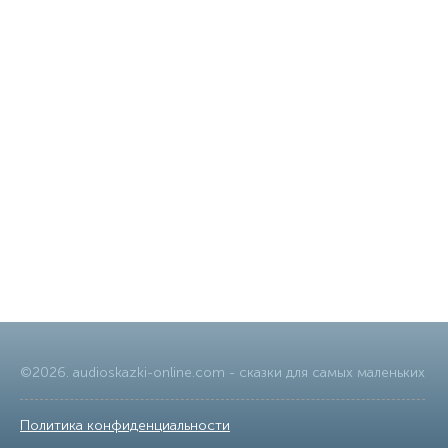
©
2026
.
audioskazki-online.com
- сказки для самых маленьких
Политика конфиденциальности
|