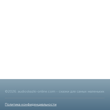
©
2026
.
audioskazki-online.com
- сказки для самых маленьких
Политика конфиденциальности
|