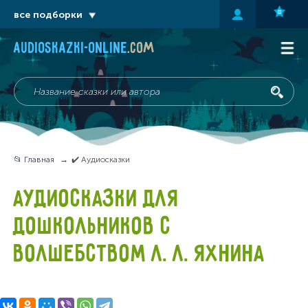
все подборки
audioskazki-online
.com
📂 Главная
✔️ Аудиосказки
АУДИОСКАЗКИ ДЛЯ
ДОШКОЛЬНИКОВ С
ВОЛШЕБСТВОМ Л. Л. ЯХНИНА