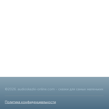
©
2026
.
audioskazki-online.com
- сказки для самых маленьких
Политика конфиденциальности
|