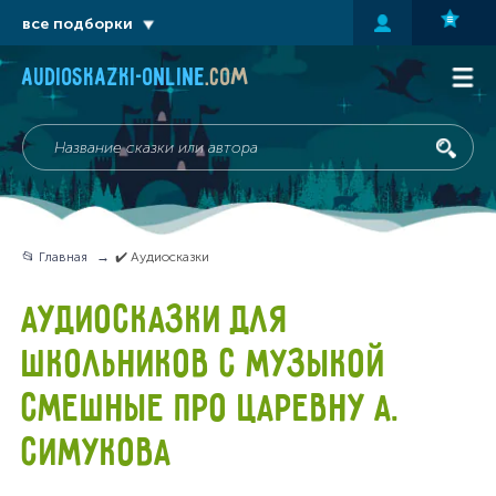
все подборки
audioskazki-online
.com
📂 Главная
✔️ Аудиосказки
АУДИОСКАЗКИ ДЛЯ
ШКОЛЬНИКОВ С МУЗЫКОЙ
СМЕШНЫЕ ПРО ЦАРЕВНУ А.
СИМУКОВА