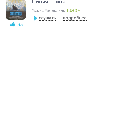
Синяя птица
Морис Метерлинк
1:20:54
слушать
подробнее
33