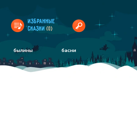
Избранные
сказки
(0)
былины
басни