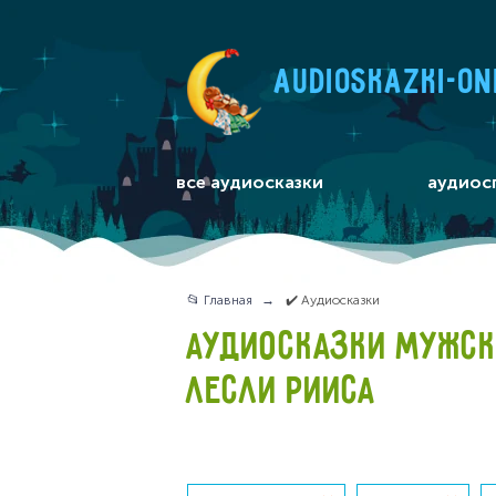
audioskazki-on
все аудиосказки
аудиос
📂 Главная
✔️ Аудиосказки
АУДИОСКАЗКИ МУЖСК
ЛЕСЛИ РИИСА