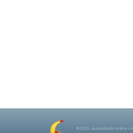
©
2026
.
audioskazki-online.c