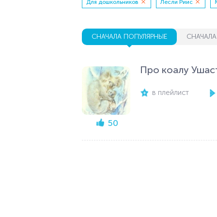
Для дошкольников
Лесли Риис
СНАЧАЛА ПОПУЛЯРНЫЕ
СНАЧАЛА
Про коалу Ушас
в плейлист
50