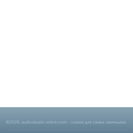
©
2026
.
audioskazki-online.com
- сказки для самых маленьких