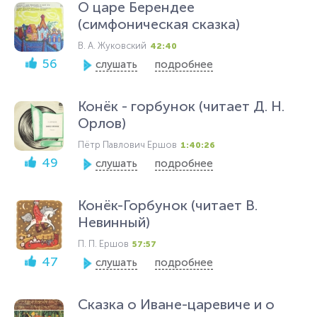
О царе Берендее
(симфоническая сказка)
В. А. Жуковский
42:40
56
слушать
подробнее
Конёк - горбунок (читает Д. Н.
Орлов)
Пётр Павлович Ершов
1:40:26
49
слушать
подробнее
Конёк-Горбунок (читает В.
Невинный)
П. П. Ершов
57:57
47
слушать
подробнее
Сказка о Иване-царевиче и о