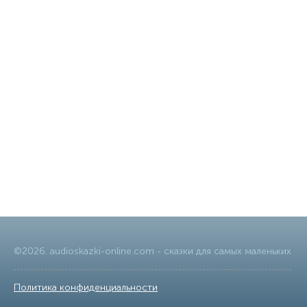
©
2026
.
audioskazki-online.com
- сказки для самых маленьких
Политика конфиденциальности
|