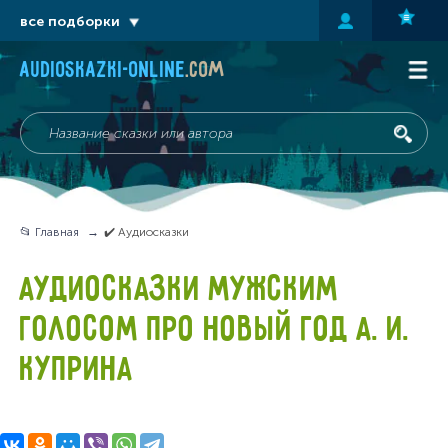
все подборки
audioskazki-online
.com
📂 Главная
✔️ Аудиосказки
АУДИОСКАЗКИ МУЖСКИМ
ГОЛОСОМ ПРО НОВЫЙ ГОД А. И.
КУПРИНА