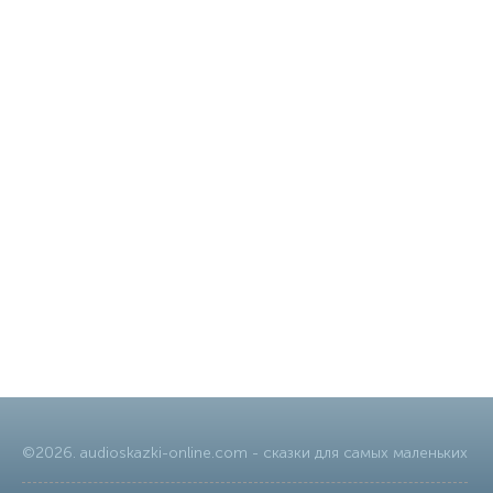
©
2026
.
audioskazki-online.com
- сказки для самых маленьких