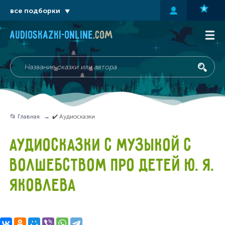
все подборки
audioskazki-online
.com
📂 Главная
✔️ Аудиосказки
АУДИОСКАЗКИ С МУЗЫКОЙ С
ВОЛШЕБСТВОМ ПРО ДЕТЕЙ Ю. Я.
ЯКОВЛЕВА