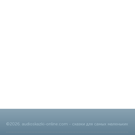
©
2026
.
audioskazki-online.com
- сказки для самых маленьких