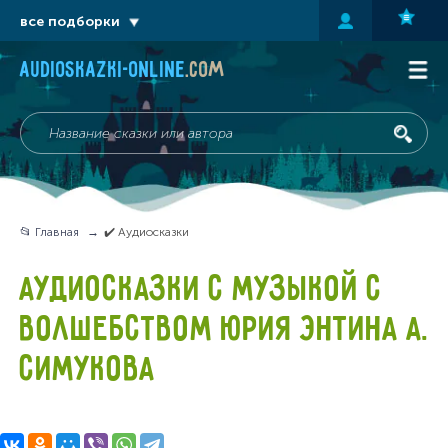
все подборки
audioskazki-online
.com
📂 Главная
✔️ Аудиосказки
АУДИОСКАЗКИ С МУЗЫКОЙ С
ВОЛШЕБСТВОМ ЮРИЯ ЭНТИНА А.
СИМУКОВА