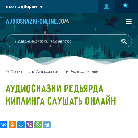
все подборки
audioskazki-online
.com
📂 Главная
✔️ Аудиосказки
✔️ Редьярд Киплинг
АУДИОСКАЗКИ РЕДЬЯРДА
КИПЛИНГА СЛУШАТЬ ОНЛАЙН