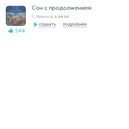
Сон с продолжением
С. Михалков
1:38:18
слушать
подробнее
544