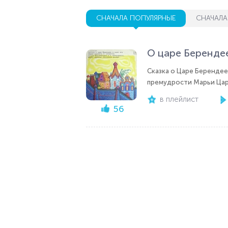
СНАЧАЛА ПОПУЛЯРНЫЕ
СНАЧАЛА
О царе Берендее
Сказка о Царе Берендее
премудрости Марьи Цар
в плейлист
56