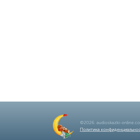
©
2026
.
audioskazki-online.c
Политика конфиденциально