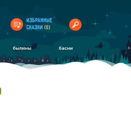
Избранные
сказки
(0)
былины
басни
О