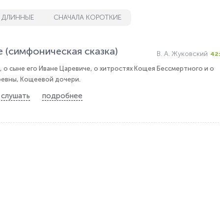
 ДЛИННЫЕ
СНАЧАЛА КОРОТКИЕ
 (симфоническая сказка)
В. А. Жуковский
42
, о сыне его Иване Царевиче, о хитростях Кощея Бессмертного и о
евны, Кощеевой дочери.
слушать
подробнее