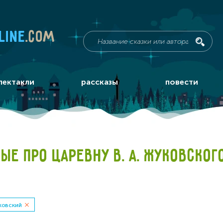
line
.com
пектакли
рассказы
повести
Е ПРО ЦАРЕВНУ В. А. ЖУКОВСКОГ
уковский