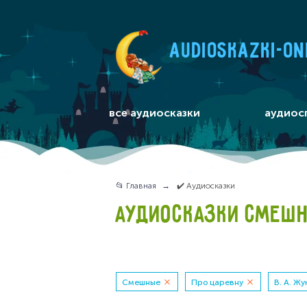
audioskazki-on
все аудиосказки
аудиос
📂 Главная
✔️ Аудиосказки
АУДИОСКАЗКИ СМЕШНЫ
Смешные
Про царевну
В. А. Ж