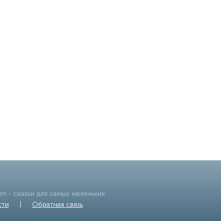
om
- сказки для самых маленьких
сти
|
Обратная связь