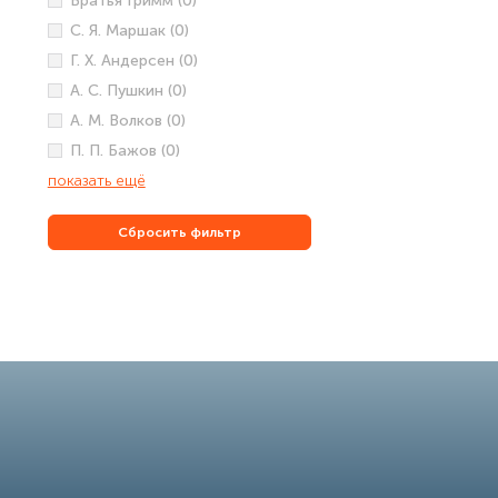
Братья Гримм (0)
С. Я. Маршак (0)
Г. Х. Андерсен (0)
А. С. Пушкин (0)
А. М. Волков (0)
П. П. Бажов (0)
показать ещё
Сбросить фильтр