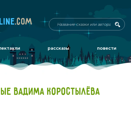
line
.com
пектакли
рассказы
повести
ЫЕ ВАДИМА КОРОСТЫЛЁВА