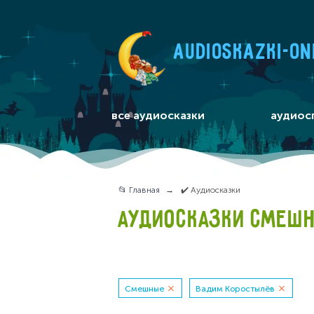
audioskazki-on
все аудиосказки
аудиос
📂 Главная
✔️ Аудиосказки
АУДИОСКАЗКИ СМЕШН
Смешные
Вадим Коростылёв