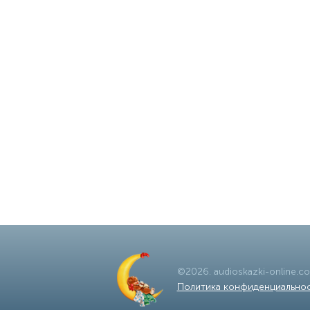
©
2026
.
audioskazki-online.c
Политика конфиденциально