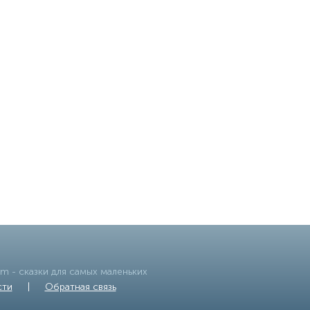
om
- сказки для самых маленьких
сти
|
Обратная связь