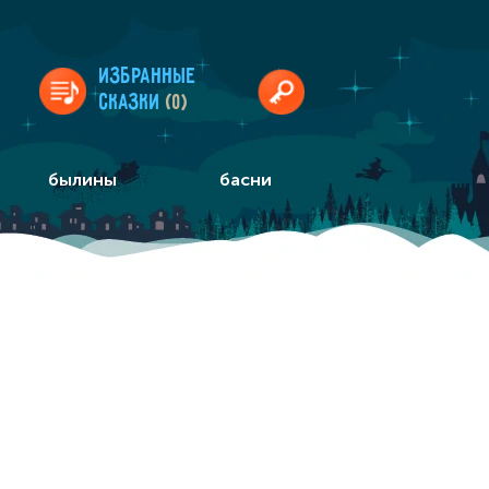
Избранные
сказки
(0)
былины
басни