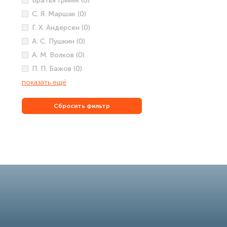
Братья Гримм (0)
С. Я. Маршак (0)
Г. Х. Андерсен (0)
А. С. Пушкин (0)
А. М. Волков (0)
П. П. Бажов (0)
показать ещё
Сбросить фильтр