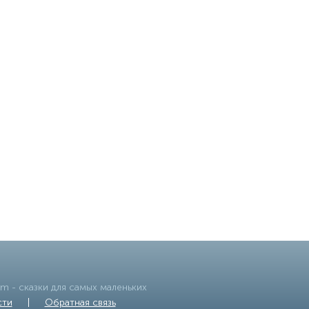
om
- сказки для самых маленьких
сти
|
Обратная связь