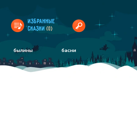
Избранные
сказки
(0)
былины
басни