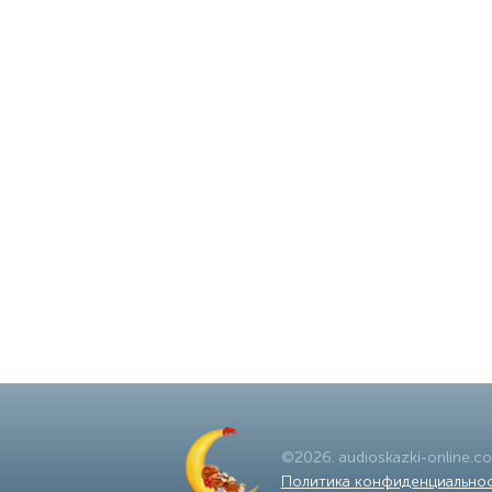
©
2026
.
audioskazki-online.c
Политика конфиденциально