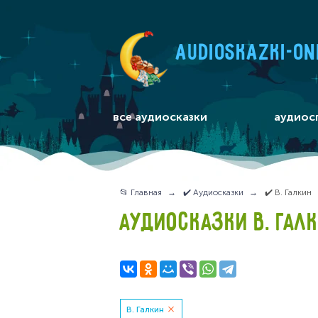
audioskazki-on
все аудиосказки
аудиос
📂 Главная
✔️ Аудиосказки
✔️ В. Галкин
АУДИОСКАЗКИ В. ГАЛ
В. Галкин