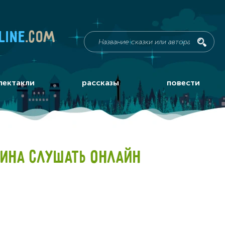
line
.com
пектакли
рассказы
повести
КИНА СЛУШАТЬ ОНЛАЙН