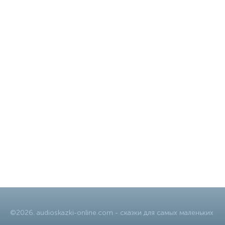
©
2026
.
audioskazki-online.com
- сказки для самых маленьких