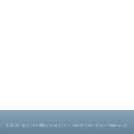
©
2026
.
audioskazki-online.com
- сказки для самых маленьких