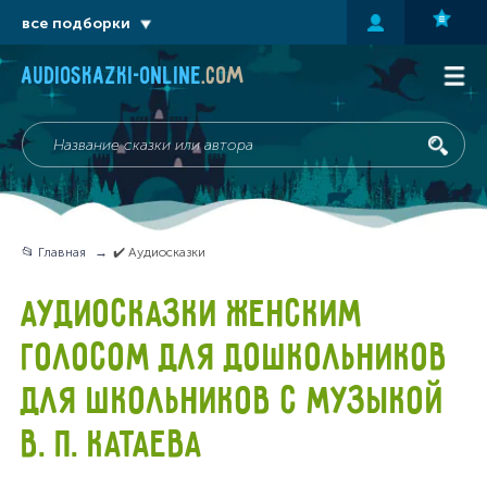
все подборки
audioskazki-online
.com
📂 Главная
✔️ Аудиосказки
АУДИОСКАЗКИ ЖЕНСКИМ
ГОЛОСОМ ДЛЯ ДОШКОЛЬНИКОВ
ДЛЯ ШКОЛЬНИКОВ С МУЗЫКОЙ
В. П. КАТАЕВА