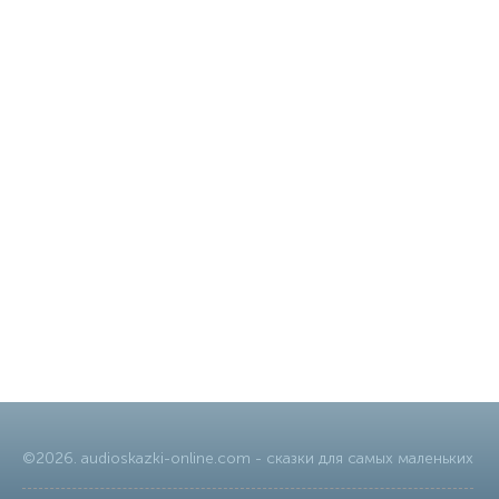
©
2026
.
audioskazki-online.com
- сказки для самых маленьких