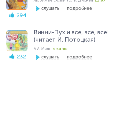
Любимые сказки Уолта Диснея
11:07
слушать
подробнее
294
Винни-Пух и все, все, все!
(читает И. Потоцкая)
А.А. Милн
1:54:08
232
слушать
подробнее