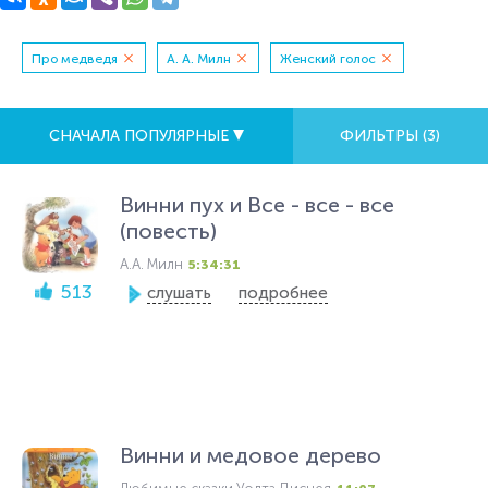
Про медведя
А. А. Милн
Женский голос
СНАЧАЛА ПОПУЛЯРНЫЕ
ФИЛЬТРЫ (
3
)
Винни пух и Все - все - все
(повесть)
А.А. Милн
5:34:31
513
слушать
подробнее
Винни и медовое дерево