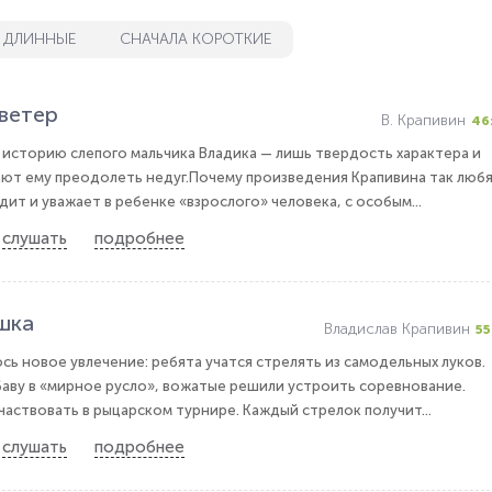
 ДЛИННЫЕ
СНАЧАЛА КОРОТКИЕ
 ветер
В. Крапивин
46
 историю слепого мальчика Владика — лишь твердость характера и
ют ему преодолеть недуг.Почему произведения Крапивина так люб
ит и уважает в ребенке «взрослого» человека, с особым...
слушать
подробнее
шка
Владислав Крапивин
55
сь новое увлечение: ребята учатся стрелять из самодельных луков.
баву в «мирное русло», вожатые решили устроить соревнование.
частвовать в рыцарском турнире. Каждый стрелок получит...
слушать
подробнее