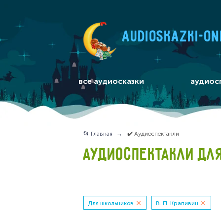
audioskazki-on
все аудиосказки
аудиос
📂 Главная
✔️ Аудиоспектакли
АУДИОСПЕКТАКЛИ ДЛЯ
Для школьников
В. П. Крапивин