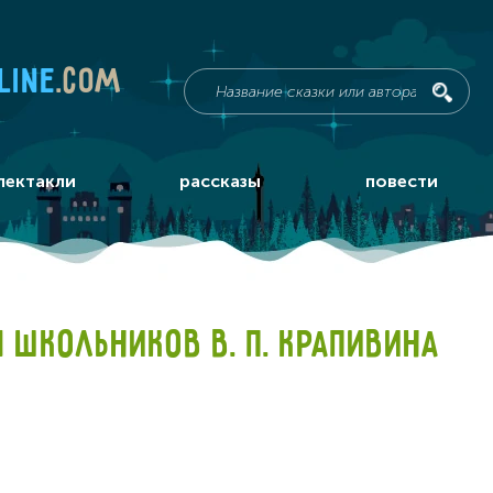
line
.com
пектакли
рассказы
повести
 ШКОЛЬНИКОВ В. П. КРАПИВИНА