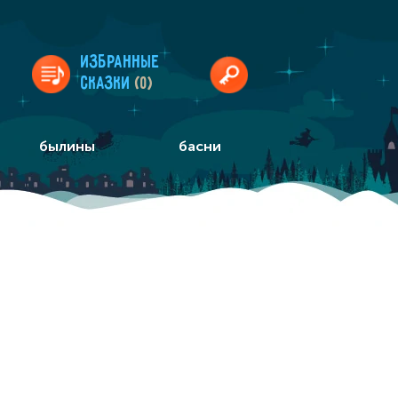
Избранные
сказки
(0)
былины
басни