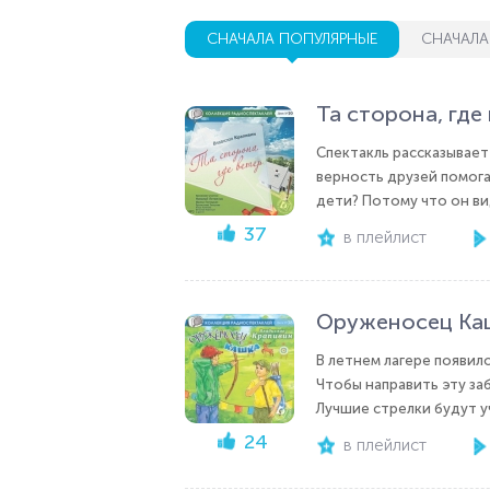
СНАЧАЛА ПОПУЛЯРНЫЕ
СНАЧАЛА
Та сторона, где
Спектакль рассказывает
верность друзей помога
дети? Потому что он вид
37
в плейлист
Оруженосец Ка
В летнем лагере появило
Чтобы направить эту за
Лучшие стрелки будут у
24
в плейлист