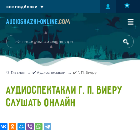
все подборки
audioskazki-online
.com
📂 Главная
✔️ Аудиоспектакли
✔️ Г. П. Виеру
АУДИОСПЕКТАКЛИ Г. П. ВИЕРУ
СЛУШАТЬ ОНЛАЙН