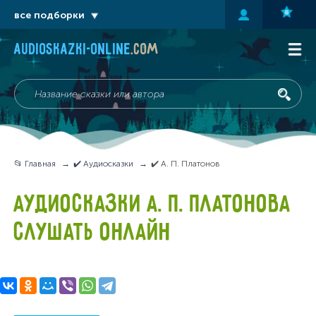
все подборки
audioskazki-online
.com
📂 Главная
✔️ Аудиосказки
✔️ А. П. Платонов
АУДИОСКАЗКИ А. П. ПЛАТОНОВА
СЛУШАТЬ ОНЛАЙН