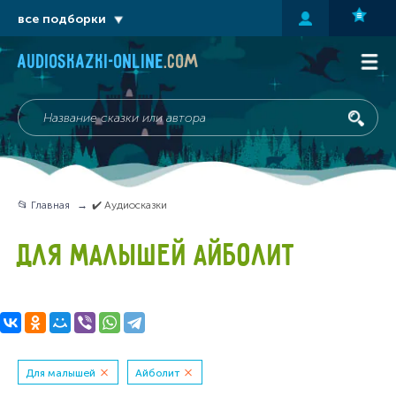
все подборки
audioskazki-online
.com
📂 Главная
✔️ Аудиосказки
ДЛЯ МАЛЫШЕЙ АЙБОЛИТ
Для малышей
Айболит