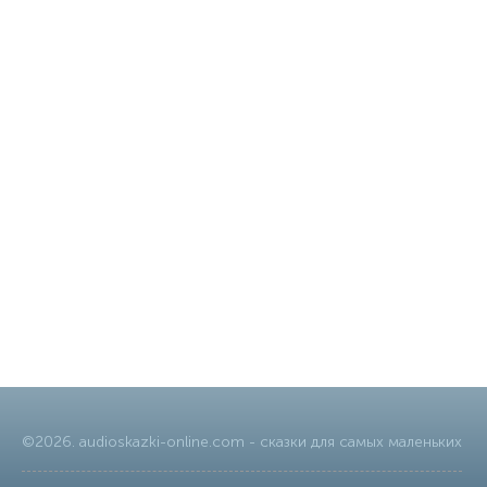
©
2026
.
audioskazki-online.com
- сказки для самых маленьких