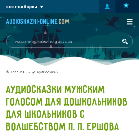
все подборки
audioskazki-online
.com
📂 Главная
✔️ Аудиосказки
АУДИОСКАЗКИ МУЖСКИМ
ГОЛОСОМ ДЛЯ ДОШКОЛЬНИКОВ
ДЛЯ ШКОЛЬНИКОВ С
ВОЛШЕБСТВОМ П. П. ЕРШОВА