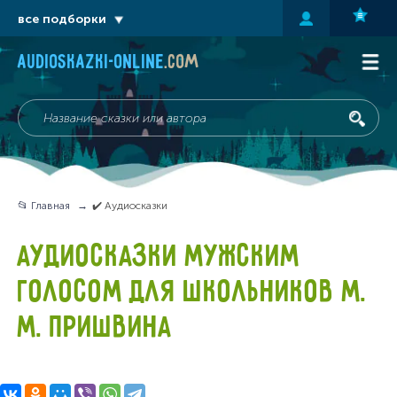
все подборки
audioskazki-online
.com
📂 Главная
✔️ Аудиосказки
АУДИОСКАЗКИ МУЖСКИМ
ГОЛОСОМ ДЛЯ ШКОЛЬНИКОВ М.
М. ПРИШВИНА