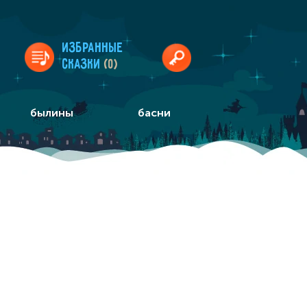
Избранные
сказки
(0)
былины
басни