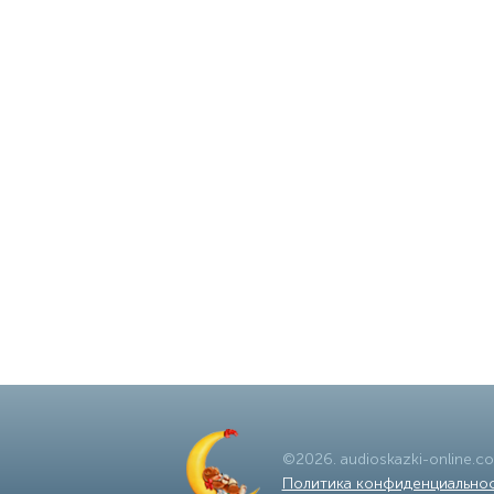
©
2026
.
audioskazki-online.c
Политика конфиденциально