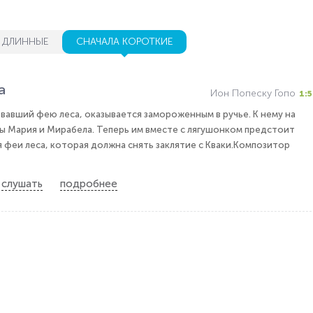
 ДЛИННЫЕ
СНАЧАЛА КОРОТКИЕ
а
Ион Попеску Гопо
1:5
евавший фею леса, оказывается замороженным в ручье. К нему на
ы Мария и Мирабела. Теперь им вместе с лягушонком предстоит
 феи леса, которая должна снять заклятие с Кваки.Композитор
слушать
подробнее