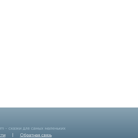
om
- сказки для самых маленьких
сти
|
Обратная связь