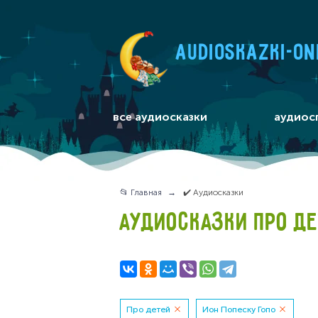
audioskazki-on
все аудиосказки
аудиос
📂 Главная
✔️ Аудиосказки
АУДИОСКАЗКИ ПРО ДЕ
Про детей
Ион Попеску Гопо