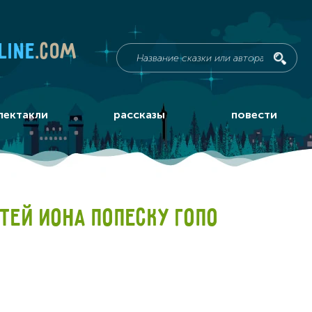
line
.com
пектакли
рассказы
повести
ТЕЙ ИОНА ПОПЕСКУ ГОПО