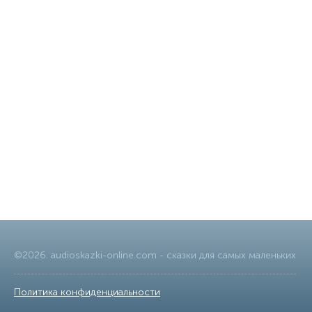
©
2026
.
audioskazki-online.com
- сказки для самых маленьких
Политика конфиденциальности
|