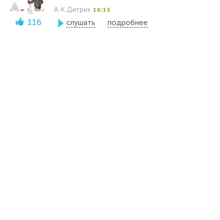
А. К. Дитрих
16:13
116
слушать
подробнее