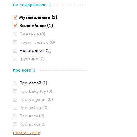
по содержанию
↓
Музыкальные (1)
Волшебные (1)
Смешные (0)
Поучительные (0)
Новогодние (1)
Грустные (0)
про кого
↓
Про детей (1)
Про Бабу Ягу (0)
Про медведя (0)
Про зайца (0)
Про лису (0)
Про волка (0)
показать ещё