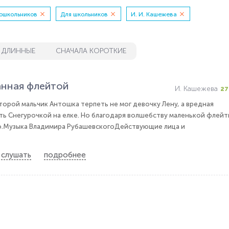
ошкольников
Для школьников
И. И. Кашежева
 ДЛИННЫЕ
СНАЧАЛА КОРОТКИЕ
анная флейтой
И. Кашежева
27
оторой мальчик Антошка терпеть не мог девочку Лену, а вредная
ть Снегурочкой на елке. Но благодаря волшебству маленькой флейт
о.Музыка Владимира РубашевскогоДействующие лица и
слушать
подробнее