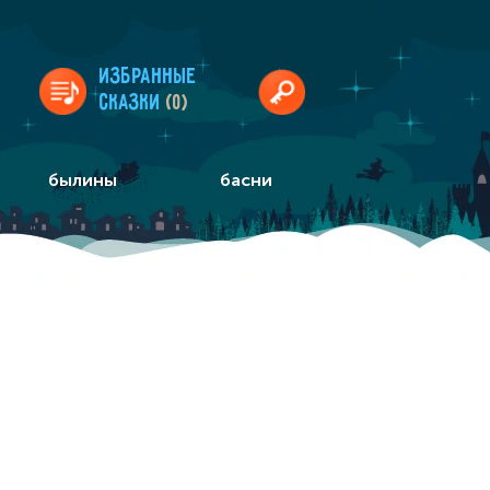
Избранные
сказки
(0)
былины
басни