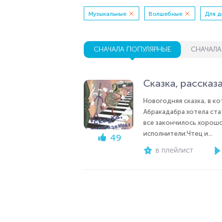
Музыкальные
Волшебные
Для д
СНАЧАЛА ПОПУЛЯРНЫЕ
СНАЧАЛА
Сказка, рассказ
Новогодняя сказка, в к
Абракадабра хотела ста
все закончилось хорош
исполнители:Чтец и...
49
в плейлист