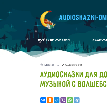
audioskazki-on
все аудиосказки
аудиос
📂 Главная
✔️ Аудиосказки
АУДИОСКАЗКИ ДЛЯ Д
МУЗЫКОЙ С ВОЛШЕБ