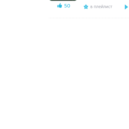
50
в плейлист