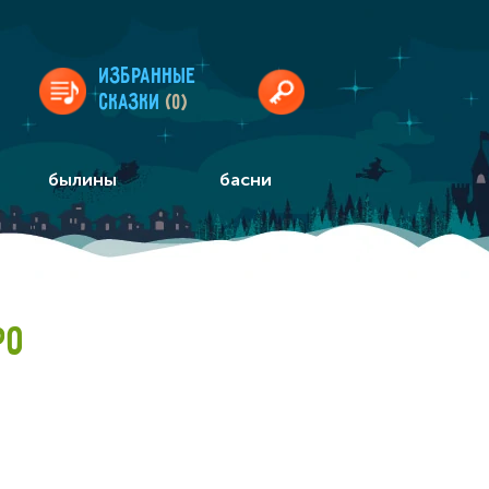
Избранные
сказки
(0)
былины
басни
РО