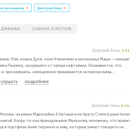
ля школьников
Дмитрий Емец
 ДЛИННЫЕ
СНАЧАЛА КОРОТКИЕ
Дмитрий Емец
1:11
аваня, Оля, кошка Дуся, гном Ученичкин и школьница Маша — находят
ика Пыхалку, заснувшего от запаха нафталина. Оказывается, что
 и, проснувшись, немедленно принимается за поиски мамы....
слушать
подробнее
Дмитрий Емец
1:11
Москве, на улице Маросейка. К Наташе и ее брату Степе в руки попа
нигой. Когда-то она принадлежала Мыльному человечку, что прави
е в портфеле были тигренок и заяц, которые умеют говорить на...