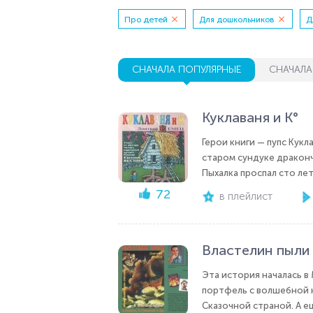
Про детей
Для дошкольников
Д
СНАЧАЛА ПОПУЛЯРНЫЕ
СНАЧАЛА
Куклаваня и К°
Герои книги — пупс Кукл
старом сундуке драконч
Пыхалка проспал сто лет
72
в плейлист
Властелин пыли
Эта история началась в 
портфель с волшебной к
Сказочной страной. А ещ