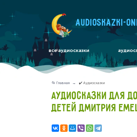
audioskazki-on
все аудиосказки
аудиос
📂 Главная
✔️ Аудиосказки
АУДИОСКАЗКИ ДЛЯ Д
ДЕТЕЙ ДМИТРИЯ ЕМЕ