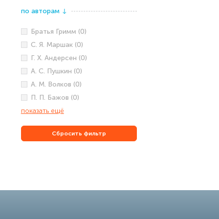
по авторам
↓
Братья Гримм (0)
С. Я. Маршак (0)
Г. Х. Андерсен (0)
А. С. Пушкин (0)
А. М. Волков (0)
П. П. Бажов (0)
показать ещё
Сбросить фильтр