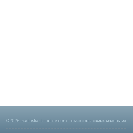
©
2026
.
audioskazki-online.com
- сказки для самых маленьких