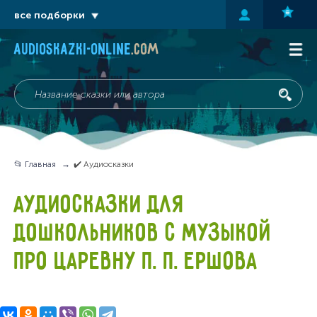
все подборки
audioskazki-online
.com
📂 Главная
✔️ Аудиосказки
АУДИОСКАЗКИ ДЛЯ
ДОШКОЛЬНИКОВ С МУЗЫКОЙ
ПРО ЦАРЕВНУ П. П. ЕРШОВА