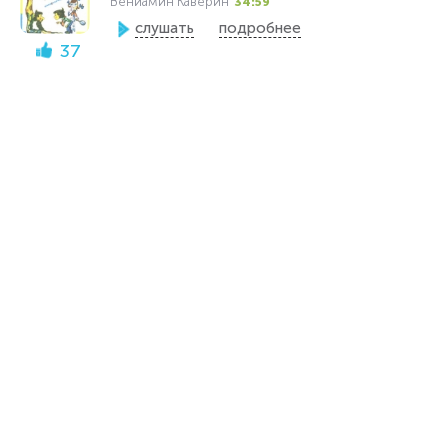
Вениамин Каверин
34:59
слушать
подробнее
37