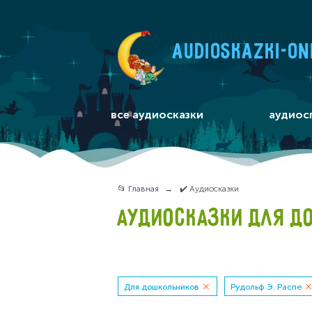
audioskazki-on
все аудиосказки
аудиос
📂 Главная
✔️ Аудиосказки
АУДИОСКАЗКИ ДЛЯ Д
Для дошкольников
Рудольф Э. Распе