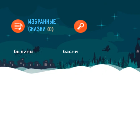
Избранные
сказки
(0)
былины
басни