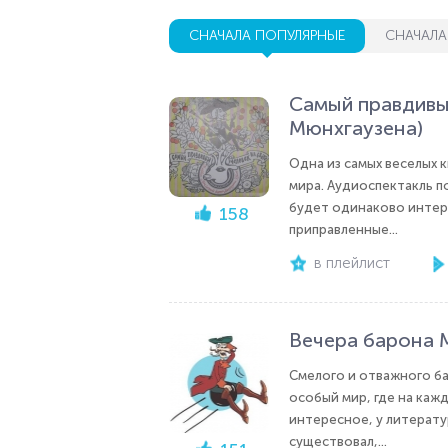
СНАЧАЛА ПОПУЛЯРНЫЕ
СНАЧАЛА
Самый правдивы
Мюнхгаузена)
Одна из самых веселых к
мира. Аудиоспектакль п
будет одинаково интере
158
приправленные...
в плейлист
Вечера барона М
Смелого и отважного ба
особый мир, где на каж
интересное, у литерату
существовал,...