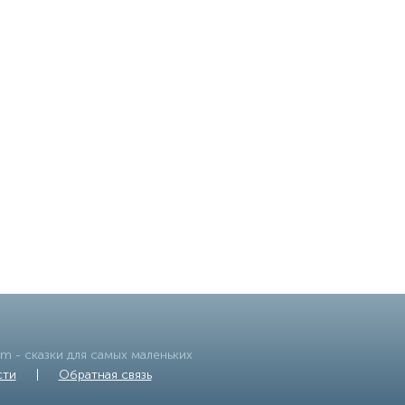
om
- сказки для самых маленьких
сти
|
Обратная связь