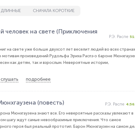
 ДЛИННЫЕ
СНАЧАЛА КОРОТКИЕ
й человек на свете (Приключения
Р.Э. Распе
51
ниг на свете уже больше двухсот лет веселит людей во всех странах
о мотивам произведений Рудольфа Эриха Распэ о бароне Мюнхгаузе
сен как детям, так и взрослым. Невероятные истории,
слушать
подробнее
юнхгаузена (повесть)
Р.Э. Распе
4:56
рона Мюнхгаузена знают все. Его невероятные рассказы увлекают в
дом шагу ждут самые невообразимые приключения. Что самое
рного героя был реальный прототип. Барон Мюнхгаузен на самом де