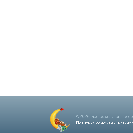
©
2026
.
audioskazki-online.c
Политика конфиденциально