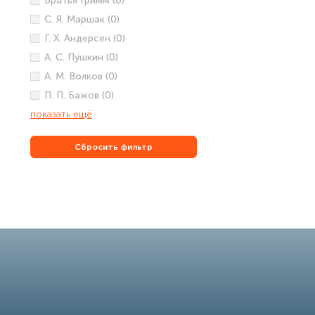
Братья Гримм (0)
С. Я. Маршак (0)
Г. Х. Андерсен (0)
А. С. Пушкин (0)
А. М. Волков (0)
П. П. Бажов (0)
показать ещё
Сбросить фильтр