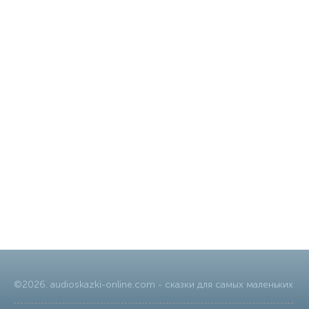
©
2026
.
audioskazki-online.com
- сказки для самых маленьких