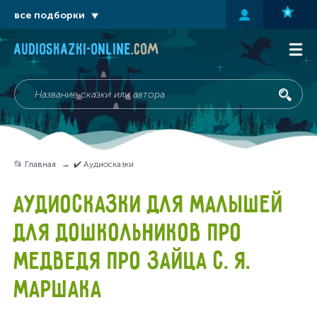
все подборки
audioskazki-online
.com
📂 Главная
✔️ Аудиосказки
АУДИОСКАЗКИ ДЛЯ МАЛЫШЕЙ
ДЛЯ ДОШКОЛЬНИКОВ ПРО
МЕДВЕДЯ ПРО ЗАЙЦА С. Я.
МАРШАКА