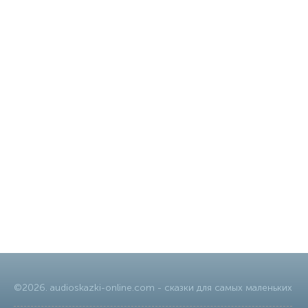
©
2026
.
audioskazki-online.com
- сказки для самых маленьких