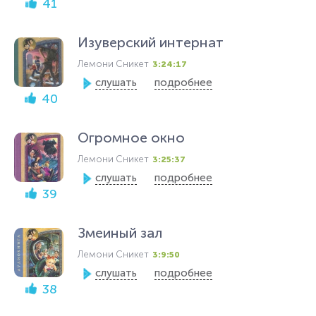
41
Изуверский интернат
Лемони Сникет
3:24:17
слушать
подробнее
40
Огромное окно
Лемони Сникет
3:25:37
слушать
подробнее
39
Змеиный зал
Лемони Сникет
3:9:50
слушать
подробнее
38