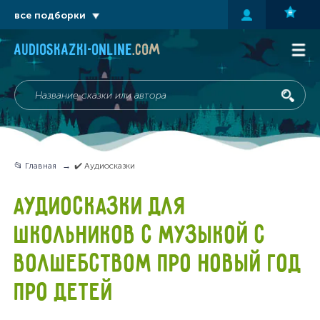
все подборки
audioskazki-online
.com
📂 Главная
✔️ Аудиосказки
АУДИОСКАЗКИ ДЛЯ
ШКОЛЬНИКОВ С МУЗЫКОЙ С
ВОЛШЕБСТВОМ ПРО НОВЫЙ ГОД
ПРО ДЕТЕЙ