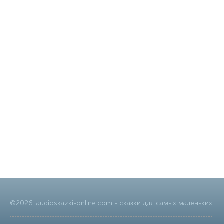
©
2026
.
audioskazki-online.com
- сказки для самых маленьких