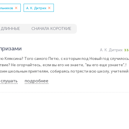
льников
А. К. Дитрих
 ДЛИННЫЕ
СНАЧАЛА КОРОТКИЕ
призами
А. К. Дитрих
33
тю Кляксина? Того самого Петю, с которым под Новый год случилось
е? Не огорчайтесь, если вы его не знаете, "вы его еще узнаете"..!
воим школьным приятелям, собираясь потрясти всю школу, учителей и
слушать
подробнее