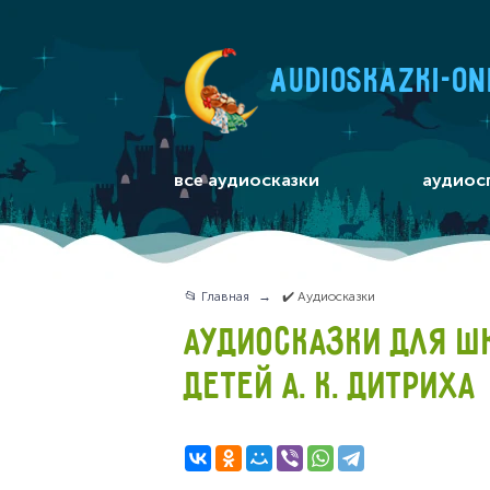
audioskazki-on
все аудиосказки
аудиос
📂 Главная
✔️ Аудиосказки
АУДИОСКАЗКИ ДЛЯ Ш
ДЕТЕЙ А. К. ДИТРИХА