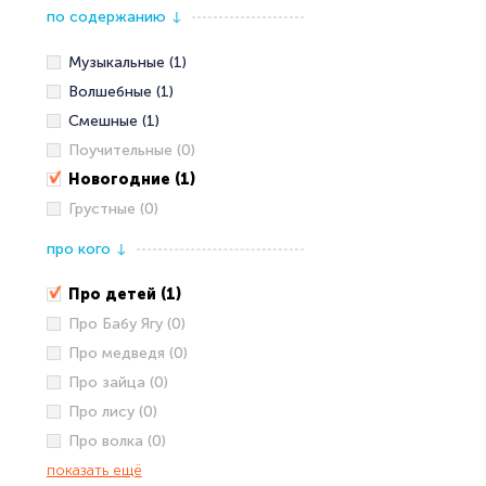
по содержанию
↓
Музыкальные (1)
Волшебные (1)
Смешные (1)
Поучительные (0)
Новогодние (1)
Грустные (0)
про кого
↓
Про детей (1)
Про Бабу Ягу (0)
Про медведя (0)
Про зайца (0)
Про лису (0)
Про волка (0)
показать ещё