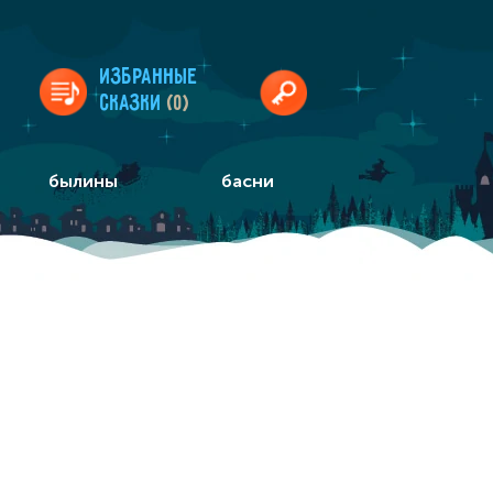
Избранные
сказки
(0)
былины
басни