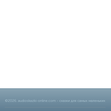
©
2026
.
audioskazki-online.com
- сказки для самых маленьких