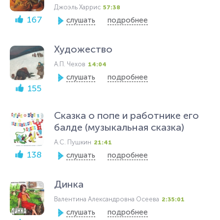
Джоэль Харрис
57:38
167
слушать
подробнее
Художество
А.П. Чехов
14:04
слушать
подробнее
155
Сказка о попе и работнике его
балде (музыкальная сказка)
А.С. Пушкин
21:41
138
слушать
подробнее
Динка
Валентина Александровна Осеева
2:35:01
слушать
подробнее