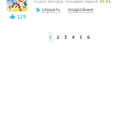
Борис Заходер, Геннадий Гладков
35:43
слушать
подробнее
129
1
2
3
4
5
6