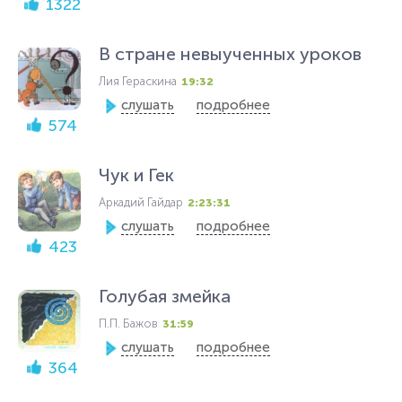
1322
В стране невыученных уроков
Лия Гераскина
19:32
слушать
подробнее
574
Чук и Гек
Аркадий Гайдар
2:23:31
слушать
подробнее
423
Голубая змейка
П.П. Бажов
31:59
слушать
подробнее
364