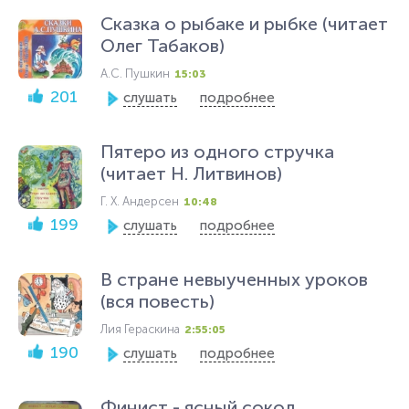
Сказка о рыбаке и рыбке (читает
Олег Табаков)
А.С. Пушкин
15:03
201
слушать
подробнее
Пятеро из одного стручка
(читает Н. Литвинов)
Г. Х. Андерсен
10:48
199
слушать
подробнее
В стране невыученных уроков
(вся повесть)
Лия Гераскина
2:55:05
190
слушать
подробнее
Финист - ясный сокол