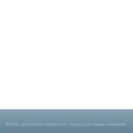
©
2026
.
audioskazki-online.com
- сказки для самых маленьких