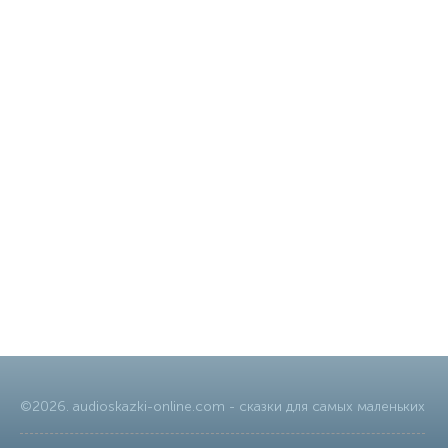
©
2026
.
audioskazki-online.com
- сказки для самых маленьких